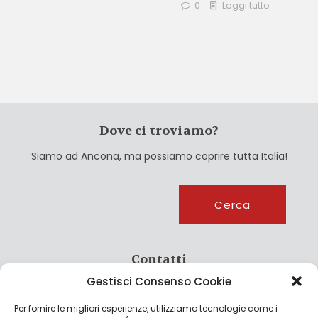
0
Leggi tutto
Dove ci troviamo?
Siamo ad Ancona, ma possiamo coprire tutta Italia!
Cerca
Cerca
Contatti
Gestisci Consenso Cookie
info@culturagroalimentare.com
Per fornire le migliori esperienze, utilizziamo tecnologie come i