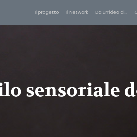
Il progetto
Il Network
Da un’idea di…
C
ilo sensoriale 