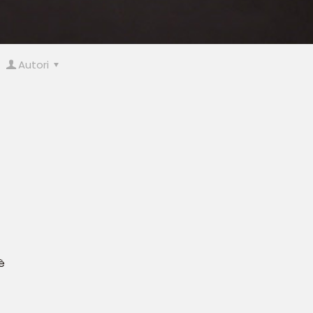
Autori
è