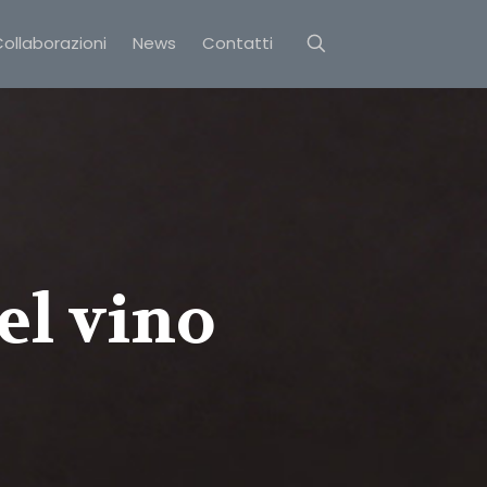
ollaborazioni
News
Contatti
del vino