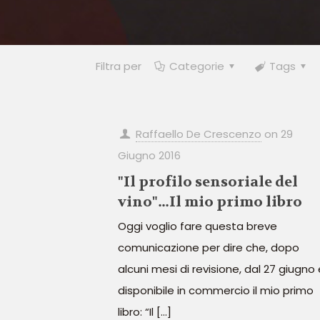
Filtra per
Categorie
Tags
Raffaello De Crescenzo
on
29
Giugno 2016
"Il profilo sensoriale del
vino"…Il mio primo libro
Oggi voglio fare questa breve
comunicazione per dire che, dopo
alcuni mesi di revisione, dal 27 giugno 
disponibile in commercio il mio primo
libro: “Il
[…]