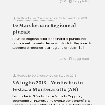
0
Leggi tutto
Raffaello De Crescenzo
on
22 Novembre 2013
Le Marche, una Regione al
plurale
E’ l’unica Regione d’Italia declinata al plurale, nel
nome e nella varietà dei suoi abitanti. La Regione di
Leopardi e Federico II. La Regione di Rossini
[…]
0
Leggi tutto
Raffaello De Crescenzo
on
1 Luglio 2013
5-6 luglio 2013 – Verdicchio in
Festa…a Montecarotto (AN)
Le amiche A.I.S. Viola Baci e Mariella Coppola, ci
segnalano un interessante evento per Venerdì 5 &