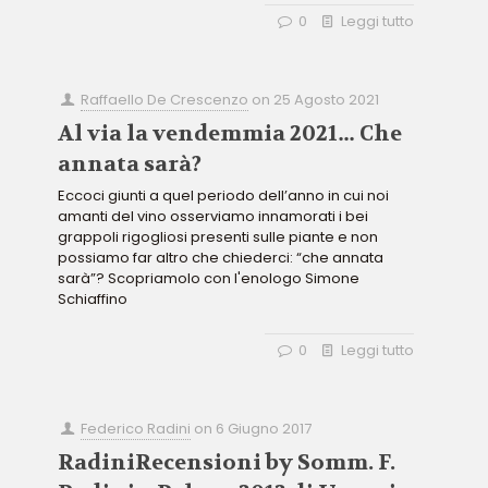
0
Leggi tutto
Raffaello De Crescenzo
on
25 Agosto 2021
Al via la vendemmia 2021… Che
annata sarà?
Eccoci giunti a quel periodo dell’anno in cui noi
amanti del vino osserviamo innamorati i bei
grappoli rigogliosi presenti sulle piante e non
possiamo far altro che chiederci: “che annata
sarà”? Scopriamolo con l'enologo Simone
Schiaffino
0
Leggi tutto
Federico Radini
on
6 Giugno 2017
RadiniRecensioni by Somm. F.