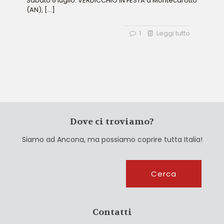
Sabato 6 luglio: VERDICCHIO IN FESTA a Montecarotto
(AN),
[…]
1
Leggi tutto
Dove ci troviamo?
Siamo ad Ancona, ma possiamo coprire tutta Italia!
Cerca
Cerca
Contatti