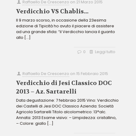
Raffaello De Crescenzo
on
21 Marzo 2015
Verdicchio VS Chablis…
Il 9 marzo scorso, in occasione della 23esima
edizione di Tipicità ho avuto il piacere di assistere
ad una grande sfida: “il Verdicchio lancia il guanto
allo
[…]
0
Leggi tutto
Raffaello De Crescenzo
on
15 Febbraio 2015
Verdicchio di Jesi Classico DOC
2013 – Az. Sartarelli
Data degustazione: 7 febbraio 2015 Vino: Verdicchio
dei Castelli di Jesi DOC Classico Azienda: Società
Agricola Sartarelli Titolo alcolometrico: 13°alc.
Annata: 2013 Esame visivo: – Limpidezza: cristallino,
– Colore: giallo
[…]