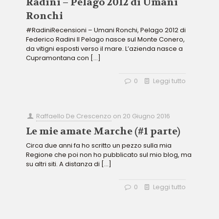
Radini – Pelago 2012 di Umani
Ronchi
#RadiniRecensioni – Umani Ronchi, Pelago 2012 di
Federico Radini Il Pelago nasce sul Monte Conero,
da vitigni esposti verso il mare. L’azienda nasce a
Cupramontana con
[…]
0
Leggi tutto
Raffaello De Crescenzo
on
20 Giugno 2016
Le mie amate Marche (#1 parte)
Circa due anni fa ho scritto un pezzo sulla mia
Regione che poi non ho pubblicato sul mio blog, ma
su altri siti. A distanza di
[…]
0
Leggi tutto