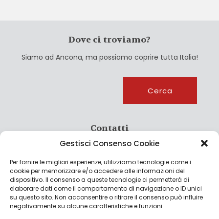
Dove ci troviamo?
Siamo ad Ancona, ma possiamo coprire tutta Italia!
Cerca
Cerca
Contatti
Gestisci Consenso Cookie
info@culturagroalimentare.com
Per fornire le migliori esperienze, utilizziamo tecnologie come i
cookie per memorizzare e/o accedere alle informazioni del
dispositivo. Il consenso a queste tecnologie ci permetterà di
elaborare dati come il comportamento di navigazione o ID unici
Note legali
su questo sito. Non acconsentire o ritirare il consenso può influire
negativamente su alcune caratteristiche e funzioni.
Privacy Policy