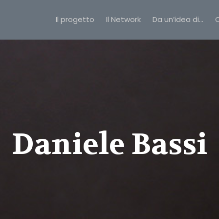
Il progetto
Il Network
Da un’idea di…
C
Daniele Bassi