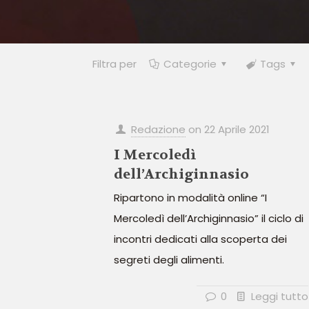
Filtra per
Categorie
Tags
Redazione
on
22 Aprile 2021
I Mercoledì
dell’Archiginnasio
Ripartono in modalità online “I
Mercoledì dell’Archiginnasio” il ciclo di
incontri dedicati alla scoperta dei
segreti degli alimenti.
0
Leggi tutto