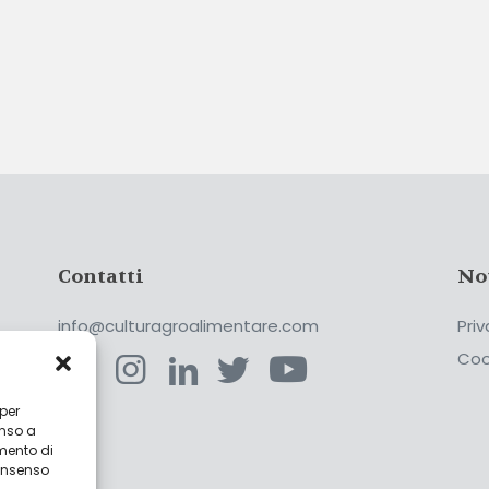
Contatti
No
info@culturagroalimentare.com
Priv
Coo
 per
enso a
ca
mento di
consenso