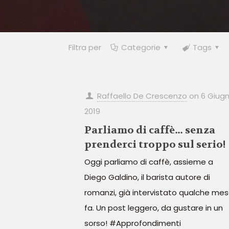
Filtra per
Categorie
Tags
Raffaello De Crescenzo
on
6 Giug
2019
Parliamo di caffè… senza
prenderci troppo sul serio!
Oggi parliamo di caffè, assieme a
Diego Galdino, il barista autore di
romanzi, già intervistato qualche me
fa. Un post leggero, da gustare in un
sorso! #Approfondimenti