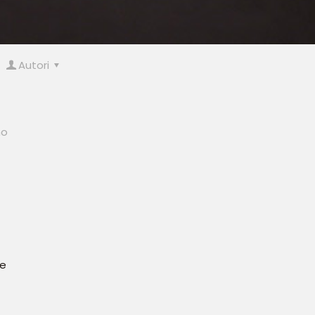
Autori
no
se