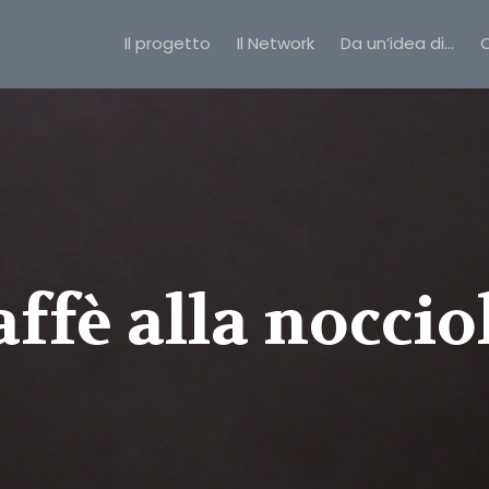
Il progetto
Il Network
Da un’idea di…
C
affè alla noccio