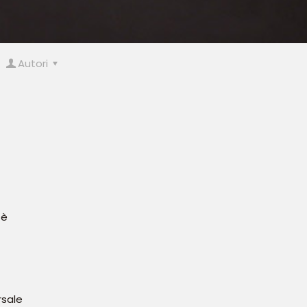
Autori
 è
rsale