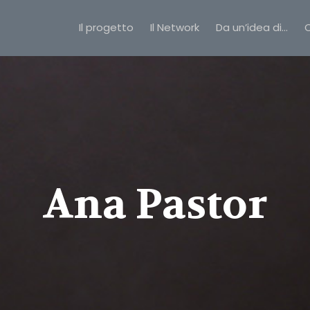
Il progetto
Il Network
Da un’idea di…
C
Ana Pastor