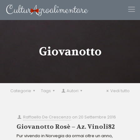
Giovanotto
Categorie
Tags
Autori
Vedi tutto
Raffaello De Crescenzo
on
20 Settembre 2016
Giovanotto Rosè – Az. Vinoli82
Pur vivendo in Norvegia da ormai oltre un anno,