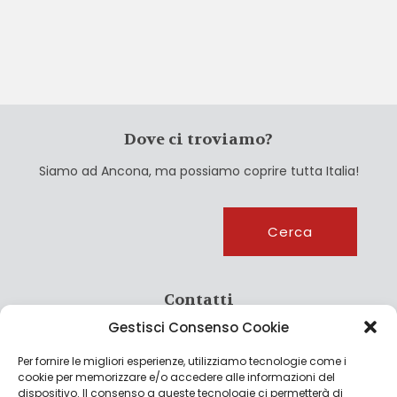
Dove ci troviamo?
Siamo ad Ancona, ma possiamo coprire tutta Italia!
Cerca
Cerca
Contatti
Gestisci Consenso Cookie
info@culturagroalimentare.com
Per fornire le migliori esperienze, utilizziamo tecnologie come i
cookie per memorizzare e/o accedere alle informazioni del
dispositivo. Il consenso a queste tecnologie ci permetterà di