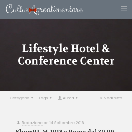
Lifestyle Hotel &
Conference Center
Categorie
Tags
Autori
Vedi tutto
Redazione
on
14 Settembre 2018
ShowRUM 2018 a Roma dal 30.09