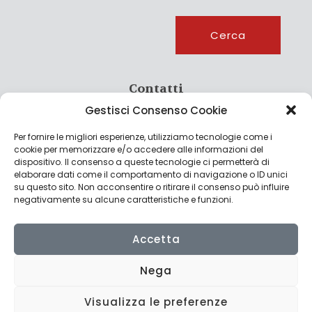
Cerca
Cerca
Contatti
Gestisci Consenso Cookie
info@culturagroalimentare.com
Per fornire le migliori esperienze, utilizziamo tecnologie come i
cookie per memorizzare e/o accedere alle informazioni del
dispositivo. Il consenso a queste tecnologie ci permetterà di
elaborare dati come il comportamento di navigazione o ID unici
Note legali
su questo sito. Non acconsentire o ritirare il consenso può influire
negativamente su alcune caratteristiche e funzioni.
Privacy Policy
Cookie Policy
Accetta
Nega
Visualizza le preferenze
© 2022 CulturAgroalimentare di Raffaello De Crescenzo - P.IVA