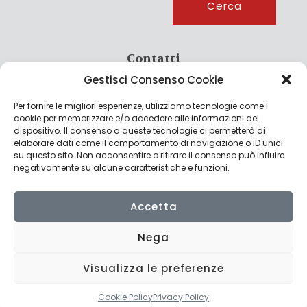
Cerca
Contatti
Gestisci Consenso Cookie
info@culturagroalimentare.com
Per fornire le migliori esperienze, utilizziamo tecnologie come i
cookie per memorizzare e/o accedere alle informazioni del
dispositivo. Il consenso a queste tecnologie ci permetterà di
elaborare dati come il comportamento di navigazione o ID unici
Note legali
su questo sito. Non acconsentire o ritirare il consenso può influire
negativamente su alcune caratteristiche e funzioni.
Privacy Policy
Cookie Policy
Accetta
Nega
Visualizza le preferenze
© 2022 CulturAgroalimentare di Raffaello De Crescenzo - P.IVA
02636290427 | Made with
by
Consolidati
Cookie Policy
Privacy Policy