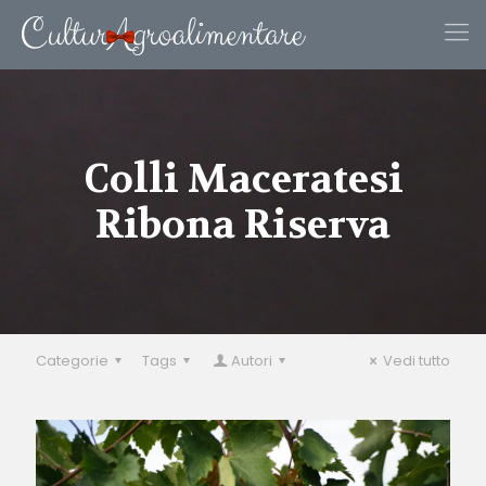
Colli Maceratesi
Ribona Riserva
Categorie
Tags
Autori
Vedi tutto