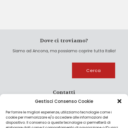
Dove ci troviamo?
Siamo ad Ancona, ma possiamo coprire tutta Italia!
Cerca
Cerca
Contatti
Gestisci Consenso Cookie
info@culturagroalimentare.com
Per fornire le migliori esperienze, utilizziamo tecnologie come i
cookie per memorizzare e/o accedere alle informazioni del
dispositivo. Il consenso a queste tecnologie ci permetterà di
elaborare dati come il comportamento di navigazione o ID unici