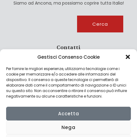
Siamo ad Ancona, ma possiamo coprire tutta Italia!
Cerca
Cerca
Contatti
Gestisci Consenso Cookie
info@culturagroalimentare.com
Per fornire le migliori esperienze, utilizziamo tecnologie come i
cookie per memorizzare e/o accedere alle informazioni del
dispositivo. Il consenso a queste tecnologie ci permetterà di
elaborare dati come il comportamento di navigazione o ID unici
Note legali
su questo sito. Non acconsentire o ritirare il consenso può influire
negativamente su alcune caratteristiche e funzioni.
Privacy Policy
Cookie Policy
Accetta
Nega