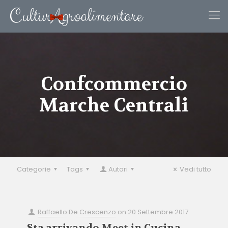
Confcommercio
Marche Centrali
Categorie
Tags
Autori
Vedi tutto
Raffaello De Crescenzo
on
20 Settembre 2017
Sta arrivando Meet in Cucina