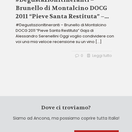
Brunello di Montalcino DOCG
2011 “Pieve Santa Restituta” –
Gaja
#DegustazionItineranti – Brunello di Montalcino
DOCG 2011 “Pieve Santa Restituta” Gaja di
Alessandro Serenellini Oggi voglio condividere con
voi una mia veloce recensione su un vino
[…]
0
Leggi tutto
Dove ci troviamo?
Siamo ad Ancona, ma possiamo coprire tutta Italia!