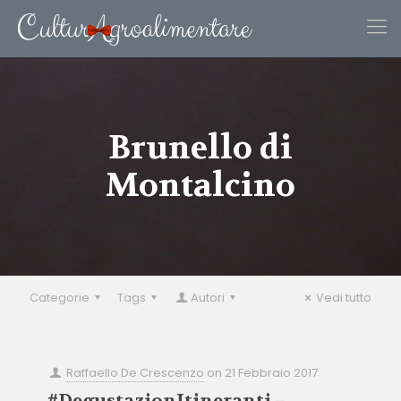
Brunello di
Montalcino
Categorie
Tags
Autori
Vedi tutto
Raffaello De Crescenzo
on
21 Febbraio 2017
#DegustazionItineranti –