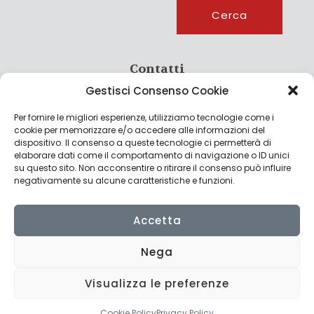
Cerca
Cerca
Contatti
Gestisci Consenso Cookie
info@culturagroalimentare.com
Per fornire le migliori esperienze, utilizziamo tecnologie come i
cookie per memorizzare e/o accedere alle informazioni del
dispositivo. Il consenso a queste tecnologie ci permetterà di
elaborare dati come il comportamento di navigazione o ID unici
Note legali
su questo sito. Non acconsentire o ritirare il consenso può influire
negativamente su alcune caratteristiche e funzioni.
Privacy Policy
Cookie Policy
Accetta
Nega
Visualizza le preferenze
© 2022 CulturAgroalimentare di Raffaello De Crescenzo - P.IVA
02636290427 | Made with
by
Consolidati
Cookie Policy
Privacy Policy