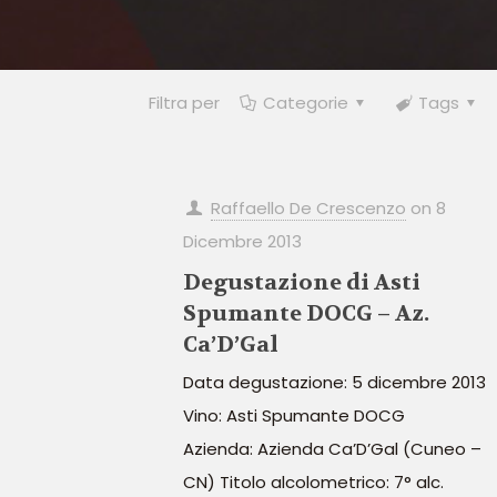
Filtra per
Categorie
Tags
Raffaello De Crescenzo
on
8
Dicembre 2013
Degustazione di Asti
Spumante DOCG – Az.
Ca’D’Gal
Data degustazione: 5 dicembre 2013
Vino: Asti Spumante DOCG
Azienda: Azienda Ca’D’Gal (Cuneo –
CN) Titolo alcolometrico: 7° alc.