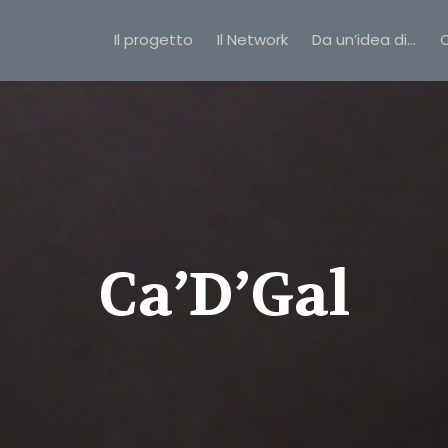
Il progetto
Il Network
Da un’idea di…
C
Ca’D’Gal