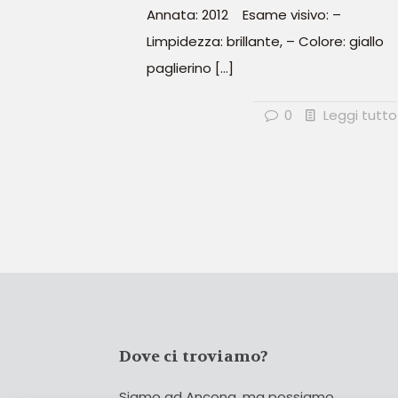
Annata: 2012 Esame visivo: –
Limpidezza: brillante, – Colore: giallo
paglierino
[…]
0
Leggi tutto
Dove ci troviamo?
Siamo ad Ancona, ma possiamo