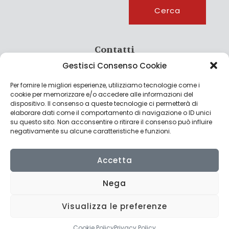
Cerca
Cerca
Contatti
Gestisci Consenso Cookie
info@culturagroalimentare.com
Per fornire le migliori esperienze, utilizziamo tecnologie come i
cookie per memorizzare e/o accedere alle informazioni del
dispositivo. Il consenso a queste tecnologie ci permetterà di
elaborare dati come il comportamento di navigazione o ID unici
Note legali
su questo sito. Non acconsentire o ritirare il consenso può influire
negativamente su alcune caratteristiche e funzioni.
Privacy Policy
Cookie Policy
Accetta
Nega
Visualizza le preferenze
© 2022 CulturAgroalimentare di Raffaello De Crescenzo - P.IVA
02636290427 | Made with
by
Consolidati
Cookie Policy
Privacy Policy