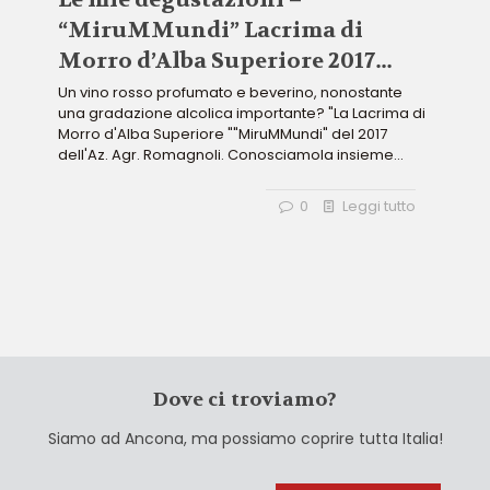
“MiruMMundi” Lacrima di
Morro d’Alba Superiore 2017
dell’Az. Agr. Romagnoli
Un vino rosso profumato e beverino, nonostante
una gradazione alcolica importante? "La Lacrima di
Morro d'Alba Superiore ""MiruMMundi" del 2017
dell'Az. Agr. Romagnoli. Conosciamola insieme...
0
Leggi tutto
Dove ci troviamo?
Siamo ad Ancona, ma possiamo coprire tutta Italia!