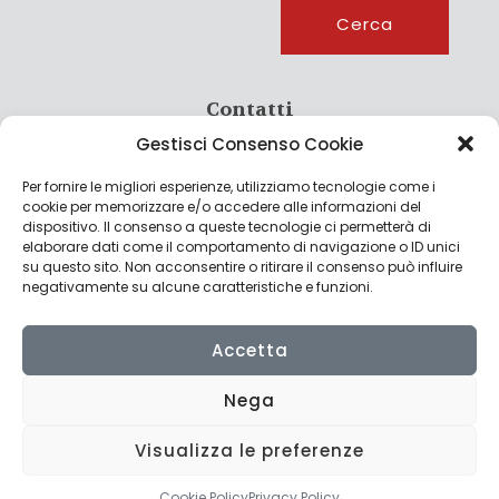
Cerca
Cerca
Contatti
Gestisci Consenso Cookie
info@culturagroalimentare.com
Per fornire le migliori esperienze, utilizziamo tecnologie come i
cookie per memorizzare e/o accedere alle informazioni del
dispositivo. Il consenso a queste tecnologie ci permetterà di
elaborare dati come il comportamento di navigazione o ID unici
Note legali
su questo sito. Non acconsentire o ritirare il consenso può influire
negativamente su alcune caratteristiche e funzioni.
Privacy Policy
Cookie Policy
Accetta
Nega
Visualizza le preferenze
© 2022 CulturAgroalimentare di Raffaello De Crescenzo - P.IVA
02636290427 | Made with
by
Consolidati
Cookie Policy
Privacy Policy