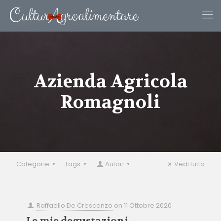
Azienda Agricola
Romagnoli
Categorie
Tags
Autori
Vedi tutto
Raffaello De Crescenzo
on
11 Ottobre 2020
Le mie degustazioni –