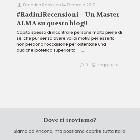
Federico Radini
on
14 Febbraio 2017
#RadiniRecensioni – Un Master
ALMA su questo blog!!
Capita spesso di incontrare persone molto piene di
sé, che pur senza avere validi motivi per esserlo,
non perdono l’occasione per ostentare una
qualche ipotetica superiorità…
[…]
0
Leggi tutto
Dove ci troviamo?
Siamo ad Ancona, ma possiamo coprire tutta Italia!