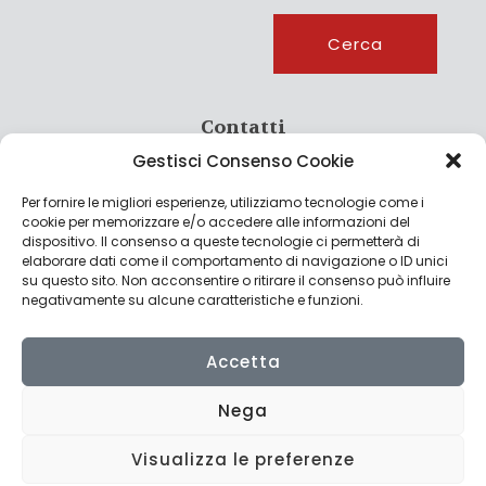
Cerca
Cerca
Contatti
Gestisci Consenso Cookie
info@culturagroalimentare.com
Per fornire le migliori esperienze, utilizziamo tecnologie come i
cookie per memorizzare e/o accedere alle informazioni del
dispositivo. Il consenso a queste tecnologie ci permetterà di
elaborare dati come il comportamento di navigazione o ID unici
Note legali
su questo sito. Non acconsentire o ritirare il consenso può influire
negativamente su alcune caratteristiche e funzioni.
Privacy Policy
Cookie Policy
Accetta
Nega
Visualizza le preferenze
© 2022 CulturAgroalimentare di Raffaello De Crescenzo - P.IVA