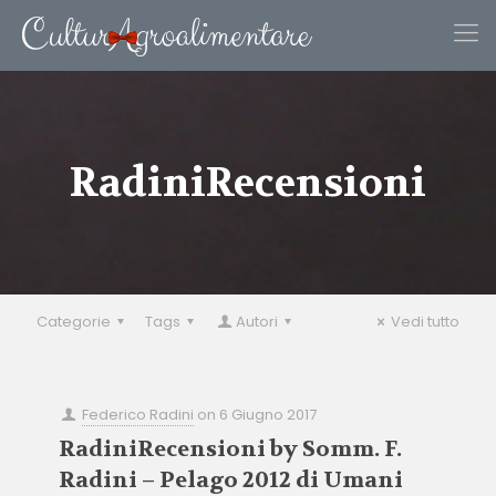
RadiniRecensioni
Categorie
Tags
Autori
Vedi tutto
Federico Radini
on
6 Giugno 2017
RadiniRecensioni by Somm. F.
Radini – Pelago 2012 di Umani