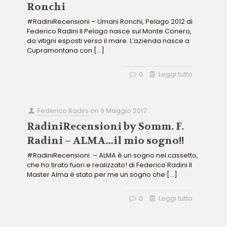
Ronchi
#RadiniRecensioni – Umani Ronchi, Pelago 2012 di
Federico Radini Il Pelago nasce sul Monte Conero,
da vitigni esposti verso il mare. L’azienda nasce a
Cupramontana con
[…]
0
Leggi tutto
Federico Radini
on
9 Maggio 2017
RadiniRecensioni by Somm. F.
Radini – ALMA…il mio sogno!!
#RadiniRecensioni – ALMA è un sogno nel cassetto,
che ho tirato fuori e realizzato! di Federico Radini Il
Master Alma è stato per me un sogno che
[…]
0
Leggi tutto