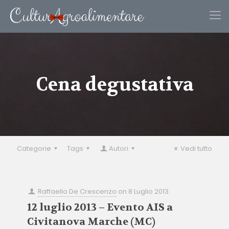
Cena degustativa
Categorie
Tags
Autori
Vedi tutto
Raffaello De Crescenzo
on
8 Luglio 2013
12 luglio 2013 – Evento AIS a
Civitanova Marche (MC)