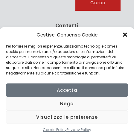
Cerca
Contatti
Gestisci Consenso Cookie
info@culturagroalimentare.com
Per fornire le migliori esperienze, utilizziamo tecnologie come i
cookie per memorizzare e/o accedere alle informazioni del
dispositivo. Il consenso a queste tecnologie ci permetterà di
elaborare dati come il comportamento di navigazione o ID unici
Note legali
su questo sito. Non acconsentire o ritirare il consenso può influire
negativamente su alcune caratteristiche e funzioni.
Privacy Policy
Cookie Policy
Accetta
Nega
Visualizza le preferenze
© 2022 CulturAgroalimentare di Raffaello De Crescenzo - P.IVA
02636290427 | Made with
by
Consolidati
Cookie Policy
Privacy Policy