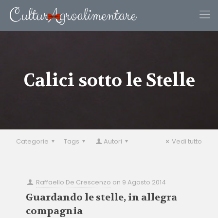
Calici sotto le Stelle
Categorie
Tags
Autori
Vedi tutto
Raffaello De Crescenzo
on
9 Agosto 2014
Guardando le stelle, in allegra
compagnia