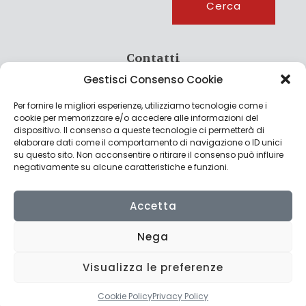
Cerca
Contatti
Gestisci Consenso Cookie
info@culturagroalimentare.com
Per fornire le migliori esperienze, utilizziamo tecnologie come i
cookie per memorizzare e/o accedere alle informazioni del
dispositivo. Il consenso a queste tecnologie ci permetterà di
elaborare dati come il comportamento di navigazione o ID unici
Note legali
su questo sito. Non acconsentire o ritirare il consenso può influire
negativamente su alcune caratteristiche e funzioni.
Privacy Policy
Cookie Policy
Accetta
Nega
Visualizza le preferenze
© 2022 CulturAgroalimentare di Raffaello De Crescenzo - P.IVA
02636290427 | Made with
by
Consolidati
Cookie Policy
Privacy Policy