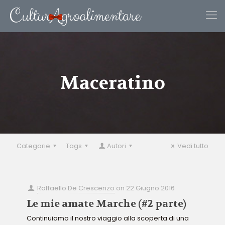
Maceratino
Categorie
Tags
Autori
Vedi tutto
Raffaello De Crescenzo
on
22 Giugno 2016
Le mie amate Marche (#2 parte)
Continuiamo il nostro viaggio alla scoperta di una