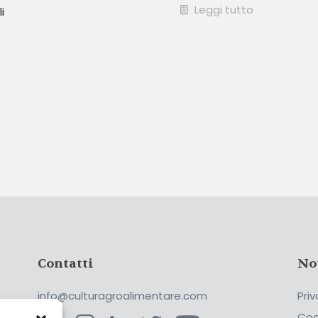
Leggi tutto
i
Contatti
No
info@culturagroalimentare.com
Priv
Coo