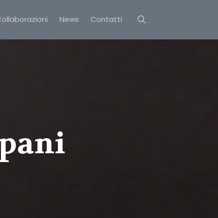
ollaborazioni
News
Contatti
ipani