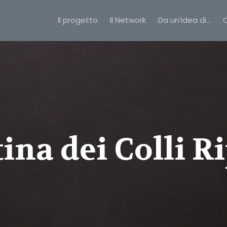
Il progetto
Il Network
Da un’idea di…
C
ina dei Colli R