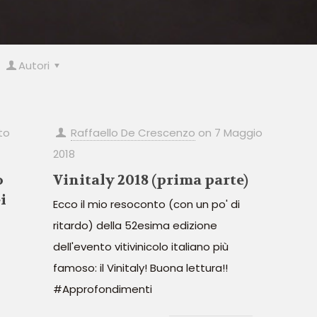
Autori
to
Raffaello De Crescenzo
on
7 Maggio
2018
o
Vinitaly 2018 (prima parte)
i
Ecco il mio resoconto (con un po' di
ritardo) della 52esima edizione
dell'evento vitivinicolo italiano più
famoso: il Vinitaly! Buona lettura!!
#Approfondimenti