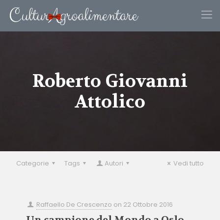
Roberto Giovanni
Attolico
Categorie
Tags
Autori
Vedi tutto
Raffaello De Crescenzo
on
22 Ottobre 2016
Un campione del Mondo a Oslo…