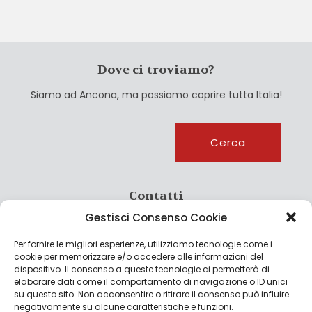
Dove ci troviamo?
Siamo ad Ancona, ma possiamo coprire tutta Italia!
Cerca
Cerca
Contatti
Gestisci Consenso Cookie
info@culturagroalimentare.com
Per fornire le migliori esperienze, utilizziamo tecnologie come i
cookie per memorizzare e/o accedere alle informazioni del
dispositivo. Il consenso a queste tecnologie ci permetterà di
elaborare dati come il comportamento di navigazione o ID unici
Note legali
su questo sito. Non acconsentire o ritirare il consenso può influire
negativamente su alcune caratteristiche e funzioni.