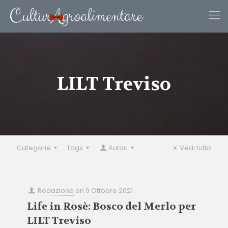
LILT Treviso
Categorie
Tags
Autori
Vedi tutto
Redazione
on
9 Ottobre 2021
Life in Rosè: Bosco del Merlo per
LILT Treviso