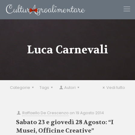
Luca Carnevali
Categorie
Tags
Autori
Vedi tutto
Raffaello De Crescenzo
on
19 Agosto 2014
Sabato 23 e giovedì 28 Agosto: “I
Musei, Officine Creative”