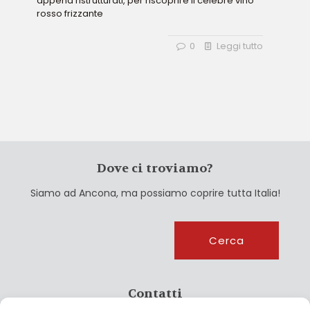
appena ristrutturati, per riscoprire il celebre vino
rosso frizzante
0
Leggi tutto
Dove ci troviamo?
Siamo ad Ancona, ma possiamo coprire tutta Italia!
Cerca
Cerca
Contatti