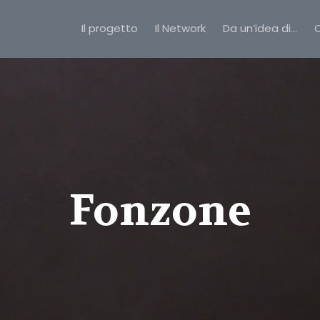
Il progetto
Il Network
Da un’idea di…
C
Fonzone