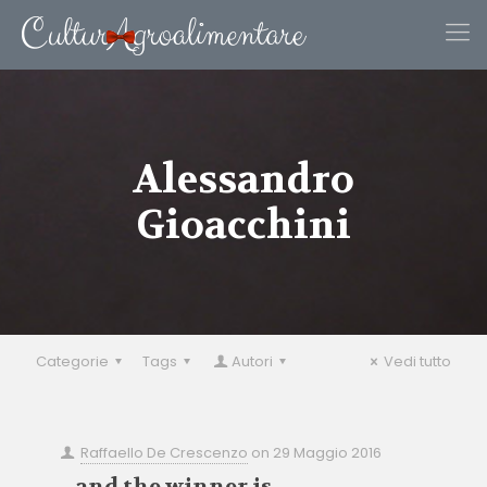
Alessandro
Gioacchini
Categorie
Tags
Autori
Vedi tutto
Raffaello De Crescenzo
on
29 Maggio 2016
…and the winner is…