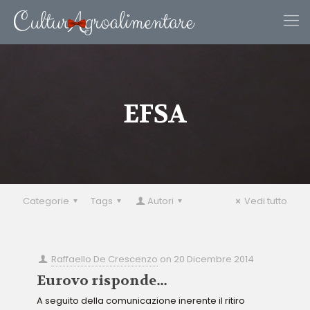
EFSA
Categorie
Tags
Autori
Vedi tutto
Raffaello De Crescenzo
on
20 Dicembre 2014
Eurovo risponde…
A seguito della comunicazione inerente il ritiro