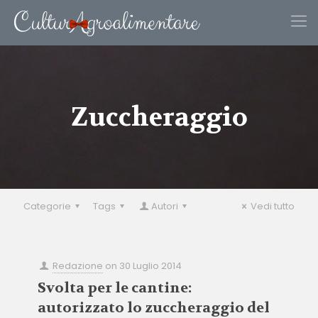
Zuccheraggio
Categorie
Tags
Autori
Vedi tutto
Redazione
on
30 Luglio 2014
Svolta per le cantine:
autorizzato lo zuccheraggio del