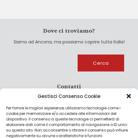
Dove ci troviamo?
Siamo ad Ancona, ma possiamo coprire tutta Italia!
Cerca
Cerca
Contatti
Gestisci Consenso Cookie
info@culturagroalimentare.com
Per fornire le migliori esperienze, utilizziamo tecnologie come i
cookie per memorizzare e/o accedere alle informazioni del
dispositivo. Il consenso a queste tecnologie ci permetterà di
elaborare dati come il comportamento di navigazione o ID unici
Note legali
su questo sito. Non acconsentire o ritirare il consenso può influire
negativamente su alcune caratteristiche e funzioni.