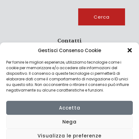
Cerca
Cerca
Contatti
Gestisci Consenso Cookie
info@culturagroalimentare.com
Per fornire le migliori esperienze, utilizziamo tecnologie come i
cookie per memorizzare e/o accedere alle informazioni del
dispositivo. Il consenso a queste tecnologie ci permetterà di
elaborare dati come il comportamento di navigazione o ID unici
Note legali
su questo sito. Non acconsentire o ritirare il consenso può influire
negativamente su alcune caratteristiche e funzioni.
Privacy Policy
Cookie Policy
Accetta
Nega
Visualizza le preferenze
© 2022 CulturAgroalimentare di Raffaello De Crescenzo - P.IVA