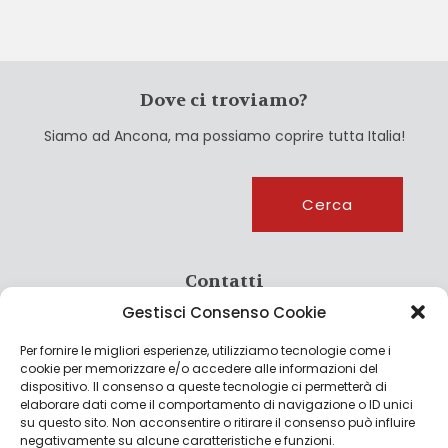
Dove ci troviamo?
Siamo ad Ancona, ma possiamo coprire tutta Italia!
Cerca
Cerca
Contatti
Gestisci Consenso Cookie
info@culturagroalimentare.com
Per fornire le migliori esperienze, utilizziamo tecnologie come i
cookie per memorizzare e/o accedere alle informazioni del
dispositivo. Il consenso a queste tecnologie ci permetterà di
elaborare dati come il comportamento di navigazione o ID unici
Note legali
su questo sito. Non acconsentire o ritirare il consenso può influire
negativamente su alcune caratteristiche e funzioni.