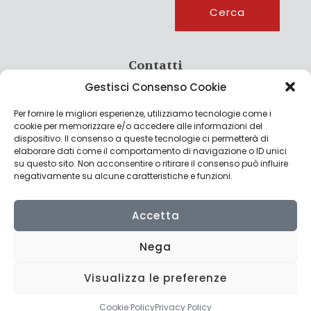
Cerca
Contatti
Gestisci Consenso Cookie
info@culturagroalimentare.com
Per fornire le migliori esperienze, utilizziamo tecnologie come i
cookie per memorizzare e/o accedere alle informazioni del
dispositivo. Il consenso a queste tecnologie ci permetterà di
elaborare dati come il comportamento di navigazione o ID unici
Note legali
su questo sito. Non acconsentire o ritirare il consenso può influire
negativamente su alcune caratteristiche e funzioni.
Privacy Policy
Cookie Policy
Accetta
Nega
Visualizza le preferenze
© 2022 CulturAgroalimentare di Raffaello De Crescenzo - P.IVA
02636290427 | Made with
by
Consolidati
Cookie Policy
Privacy Policy