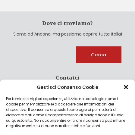
Dove ci troviamo?
Siamo ad Ancona, ma possiamo coprire tutta Italia!
Cerca
Cerca
Contatti
Gestisci Consenso Cookie
info@culturagroalimentare.com
Per fornire le migliori esperienze, utilizziamo tecnologie come i
cookie per memorizzare e/o accedere alle informazioni del
dispositivo. Il consenso a queste tecnologie ci permetterà di
elaborare dati come il comportamento di navigazione o ID unici
Note legali
su questo sito. Non acconsentire o ritirare il consenso può influire
negativamente su alcune caratteristiche e funzioni.
Privacy Policy
Cookie Policy