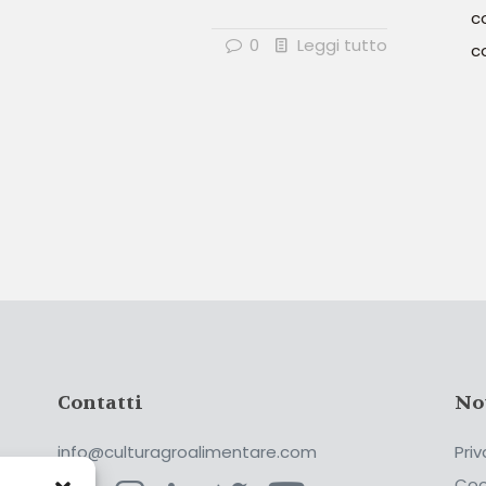
c
0
Leggi tutto
c
Contatti
No
info@culturagroalimentare.com
Priv
Coo