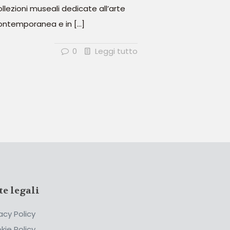
ollezioni museali dedicate all’arte
ontemporanea e in
[…]
0
Leggi tutto
te legali
acy Policy
kie Policy