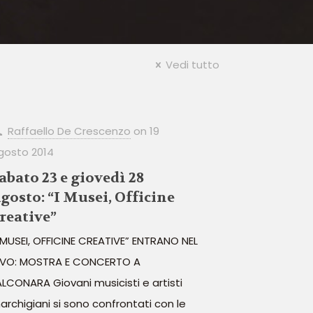
Vedi tutto
Raffaello De Crescenzo
on
19
gosto 2014
abato 23 e giovedì 28
gosto: “I Musei, Officine
reative”
I MUSEI, OFFICINE CREATIVE” ENTRANO NEL
IVO: MOSTRA E CONCERTO A
ALCONARA Giovani musicisti e artisti
archigiani si sono confrontati con le