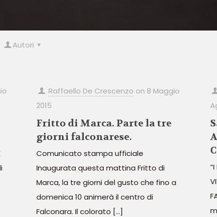
Autori
io
Raffaello De Crescenzo
on
8 Maggio
2015
A
Fritto di Marca. Parte la tre
S
giorni falconarese.
A
C
E
Comunicato stampa ufficiale
“
i
Inaugurata questa mattina Fritto di
V
Marca, la tre giorni del gusto che fino a
F
domenica 10 animerà il centro di
m
Falconara. Il colorato
[…]