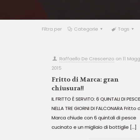
Filtra per
Categorie
Tags
Raffaello De Crescenzo
on
11 Magg
2015
Fritto di Marca: gran
chiusura!!
IL FRITTO È SERVITO: 6 QUINTALI DI PESC
NELLA TRE GIORNI DI FALCONARA Fritto d
Marca chiude con 6 quintali di pesce
cucinato e un migliaio di bottiglie
[…]