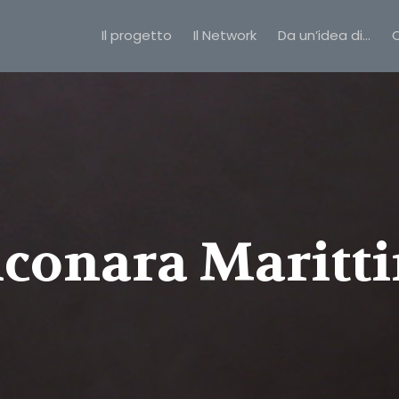
Il progetto
Il Network
Da un’idea di…
C
lconara Maritt