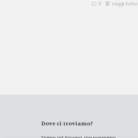
0
Leggi tutto
Dove ci troviamo?
Siamo ad Ancona, ma possiamo