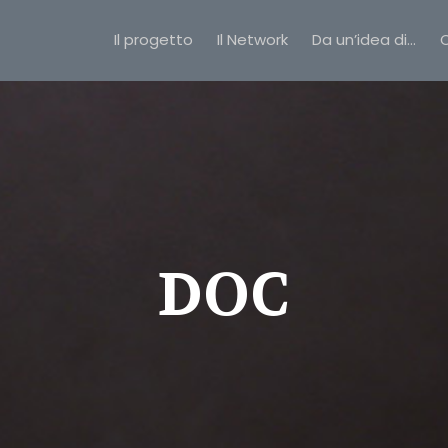
Il progetto
Il Network
Da un’idea di…
C
DOC