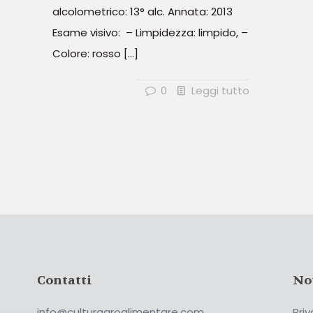
alcolometrico: 13° alc. Annata: 2013
Esame visivo: – Limpidezza: limpido, –
Colore: rosso
[…]
0
Leggi tutto
Contatti
No
info@culturagroalimentare.com
Priv