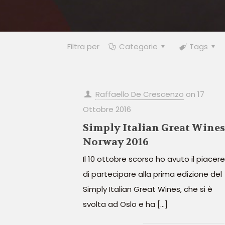
Filtra per
Categorie
Tags
Raffaello De Crescenzo
on
17
Ottobre 2016
Simply Italian Great Wines
Norway 2016
Il 10 ottobre scorso ho avuto il piacere
di partecipare alla prima edizione del
Simply Italian Great Wines, che si è
svolta ad Oslo e ha
[…]