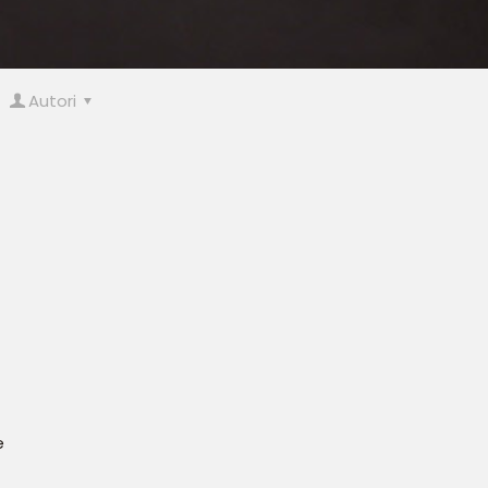
Autori
e