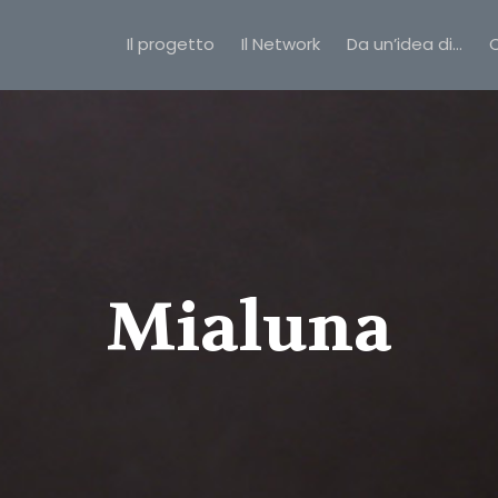
Il progetto
Il Network
Da un’idea di…
C
Mialuna