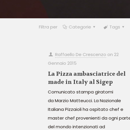
Filtra per
Categorie
Tags
Raffaello De Crescenzo
on
22
Gennaio 2015
La Pizza ambasciatrice del
made in Italy al Sigep
Comunicato stampa giratomi
da Marzio Matteucci. La Nazionale
Italiana Pizzaioli ha ospitato chef e
master chef provenienti da ogni part
del mondo intenzionati ad