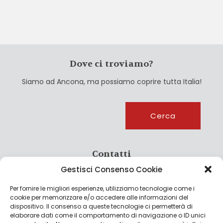
Dove ci troviamo?
Siamo ad Ancona, ma possiamo coprire tutta Italia!
Cerca
Cerca
Contatti
Gestisci Consenso Cookie
info@culturagroalimentare.com
Per fornire le migliori esperienze, utilizziamo tecnologie come i
cookie per memorizzare e/o accedere alle informazioni del
dispositivo. Il consenso a queste tecnologie ci permetterà di
elaborare dati come il comportamento di navigazione o ID unici
Note legali