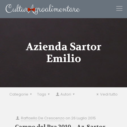
Azienda Sartor
Emilio
Categorie
Tags
Autori
Vedi tutto
Raffaello De Crescenzo
on
26 Luglio 2015
Campo del Pra 2010 – Az. Sartor