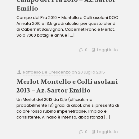
Emilio
Campo del Pra 2010 – Montella e Colli asolani DOC
Annata 2010 e 13,5 gradi alcolici per questo blend
di Cabernet Sauvignon, Cabernet Franc e Merlot.
Solo 7000 bottiglie annue
[…]
0
Leggi tutto
Raffaello De Crescenzo
on
20 Luglio 2015
Merlot Montello e Colli asolani
2013 – Az. Sartor Emilio
Un Merlot del 2013 da 12,5 (ufficiali, ma
probabilmente 13) gradi di alcol, che si presenta di
colore rosso rubino impenetrabile, limpido e
consistente. Al naso è intenso, abbastanza
[…]
0
Leggi tutto