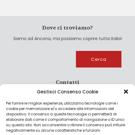
Dove ci troviamo?
Siamo ad Ancona, ma possiamo coprire tutta Italia!
Cerca
Cerca
Contatti
Gestisci Consenso Cookie
info@culturagroalimentare.com
Per fornire le migliori esperienze, utilizziamo tecnologie come i
cookie per memorizzare e/o accedere alle informazioni del
dispositivo. Il consenso a queste tecnologie ci permetterà di
elaborare dati come il comportamento di navigazione o ID unici
Note legali
su questo sito. Non acconsentire o ritirare il consenso può influire
negativamente su alcune caratteristiche e funzioni.
Privacy Policy