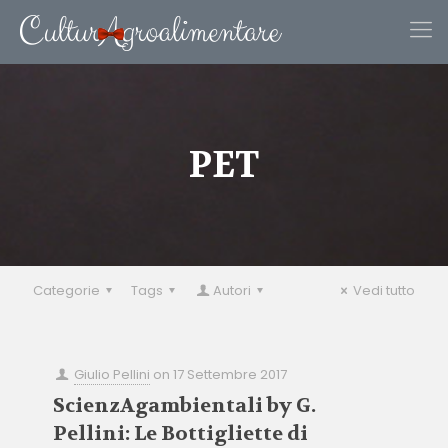
PET
Categorie
Tags
Autori
Vedi tutto
Giulio Pellini
on
17 Settembre 2017
ScienzAgambientali by G.
Pellini: Le Bottigliette di