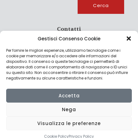
Cerca
Contatti
Gestisci Consenso Cookie
info@culturagroalimentare.com
Per fornire le migliori esperienze, utilizziamo tecnologie come i
cookie per memorizzare e/o accedere alle informazioni del
dispositivo. Il consenso a queste tecnologie ci permetterà di
elaborare dati come il comportamento di navigazione o ID unici
Note legali
su questo sito. Non acconsentire o ritirare il consenso può influire
negativamente su alcune caratteristiche e funzioni.
Privacy Policy
Cookie Policy
Accetta
Nega
Visualizza le preferenze
© 2022 CulturAgroalimentare di Raffaello De Crescenzo - P.IVA
02636290427 | Made with
by
Consolidati
Cookie Policy
Privacy Policy