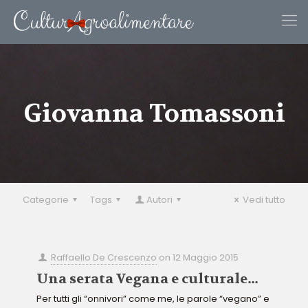
Giovanna Tomassoni
Categorie
Tags
Autori
Vedi tutto
Raffaello De Crescenzo
on
12 Maggio 2015
Una serata Vegana e culturale…
Per tutti gli “onnivori” come me, le parole “vegano” e