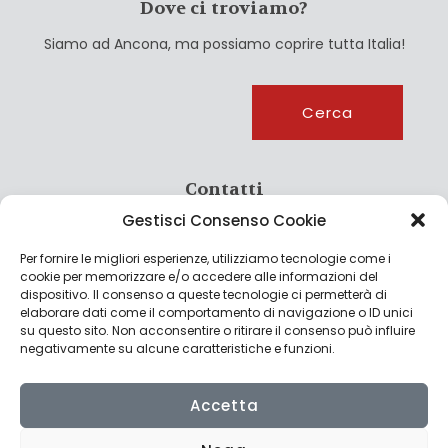
Dove ci troviamo?
Siamo ad Ancona, ma possiamo coprire tutta Italia!
Cerca
Cerca
Contatti
Gestisci Consenso Cookie
info@culturagroalimentare.com
Per fornire le migliori esperienze, utilizziamo tecnologie come i
cookie per memorizzare e/o accedere alle informazioni del
dispositivo. Il consenso a queste tecnologie ci permetterà di
elaborare dati come il comportamento di navigazione o ID unici
Note legali
su questo sito. Non acconsentire o ritirare il consenso può influire
negativamente su alcune caratteristiche e funzioni.
Privacy Policy
Cookie Policy
Accetta