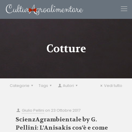
Cotture
Categorie
Tags
Autori
Vedi tutto
Giulio Pellini
on
23 Ottobre 2017
ScienzAgrambientale by G.
Pellini: L’Anisakis cos’è e come