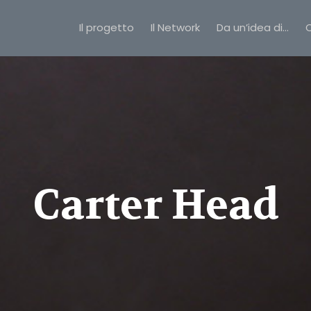
Il progetto
Il Network
Da un’idea di…
C
Carter Head