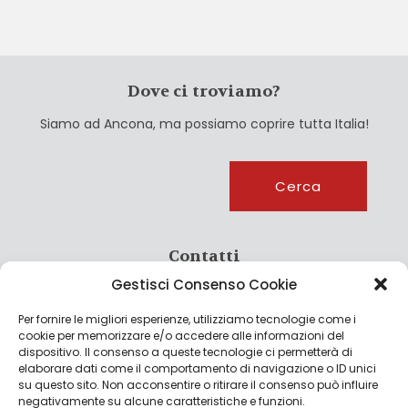
Dove ci troviamo?
Siamo ad Ancona, ma possiamo coprire tutta Italia!
Cerca
Cerca
Contatti
Gestisci Consenso Cookie
info@culturagroalimentare.com
Per fornire le migliori esperienze, utilizziamo tecnologie come i
cookie per memorizzare e/o accedere alle informazioni del
dispositivo. Il consenso a queste tecnologie ci permetterà di
elaborare dati come il comportamento di navigazione o ID unici
Note legali
su questo sito. Non acconsentire o ritirare il consenso può influire
negativamente su alcune caratteristiche e funzioni.