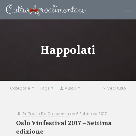
Happolati
Categorie
Tags
Autori
Vedi tutto
Raffaello De Crescenzo
on
6 Febbraio 2017
Oslo Vinfestival 2017 – Settima
edizione